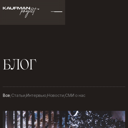
Б
Л
О
Г
Все
Статьи
Интервью
Новости
СМИ о нас
/
/
/
/