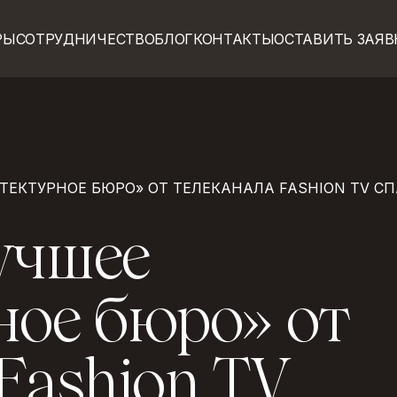
РЫ
СОТРУДНИЧЕСТВО
БЛОГ
КОНТАКТЫ
ОСТАВИТЬ ЗАЯВ
РЫ
СОТРУДНИЧЕСТВО
БЛОГ
КОНТАКТЫ
ОСТАВИТЬ ЗАЯВ
ТЕКТУРНОЕ БЮРО» ОТ ТЕЛЕКАНАЛА FASHION TV СП
у
ч
ш
е
е
н
о
е
б
ю
р
о
»
о
т
F
a
s
h
i
o
n
T
V