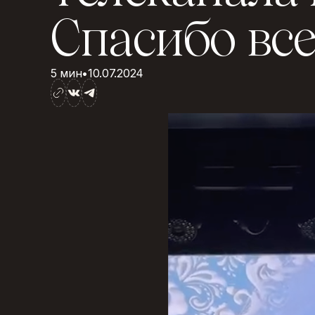
С
п
а
с
и
б
о
в
с
5 мин
•
10.07.2024