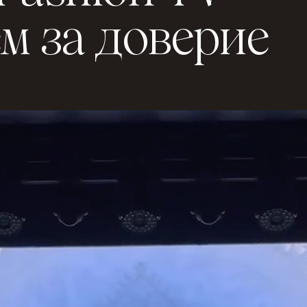
е
м
з
а
д
о
в
е
р
и
е