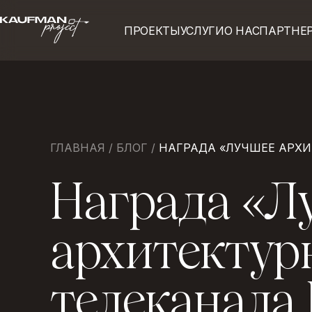
ПРОЕКТЫ
УСЛУГИ
О НАС
ПАРТНЕ
ПРОЕКТЫ
УСЛУГИ
О НАС
ПАРТНЕ
ГЛАВНАЯ
/
БЛОГ
/
НАГРАДА «ЛУЧШЕЕ АРХИ
Н
а
г
р
а
д
а
«
Л
а
р
х
и
т
е
к
т
у
р
т
е
л
е
к
а
н
а
л
а