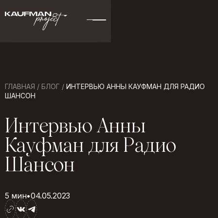
ГЛАВНАЯ
/
БЛОГ
/
ИНТЕРВЬЮ АННЫ КАУФМАН ДЛЯ РАДИО
ШАНСОН
И
н
т
е
р
в
ь
ю
А
н
н
ы
К
а
у
ф
м
а
н
д
л
я
Р
а
д
и
о
Ш
а
н
с
о
н
5 мин
•
04.05.2023