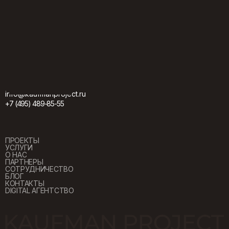
info@kaufmanproject.ru
+7 (495) 489-85-55
ПРОЕКТЫ
ПРОЕКТЫ
УСЛУГИ
УСЛУГИ
О НАС
О НАС
ПАРТНЕРЫ
ПАРТНЕРЫ
СОТРУДНИЧЕСТВО
СОТРУДНИЧЕСТВО
БЛОГ
БЛОГ
КОНТАКТЫ
КОНТАКТЫ
DIGITAL АГЕНТСТВО
DIGITAL АГЕНТСТВО